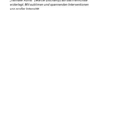
„retinaler Kunst“ (Marcel Duchamp) auf das Trefflichste
widerlegt. Mit sublimen und spannenden Interventionen
von großer Intensität.
Aus: Der Tagesspiegel, Berlin 2012
Zimmer Nr. 1: Disappearance,
Mastul Gallery, Berlin 2011