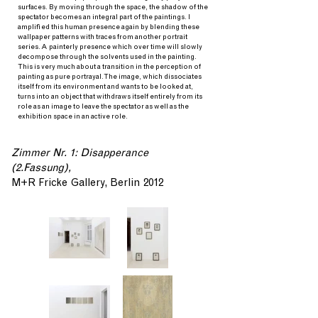
surfaces. By moving through the space, the shadow of the
spectator becomes an integral part of the paintings. I
amplified this human presence again by blending these
wallpaper patterns with traces from another portrait
series. A painterly presence which over time will slowly
decompose through the solvents used in the painting.
This is very much about a transition in the perception of
painting as pure portrayal. The image, which dissociates
itself from its environment and wants to be looked at,
turns into an object that withdraws itself entirely from its
role as an image to leave the spectator as well as the
exhibition space in an active role.
Zimmer Nr. 1: Disapperance
(2.Fassung),
M+R Fricke Gallery, Berlin 2012