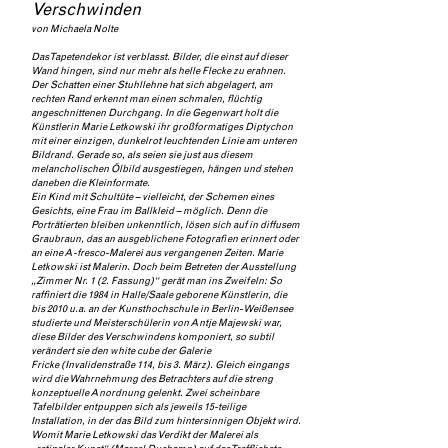
Verschwinden
von
Michaela Nolte
Das Tapetendekor ist verblasst. Bilder, die einst auf dieser
Wand hingen, sind nur mehr als helle Flecke zu erahnen.
Der Schatten einer Stuhllehne hat sich abgelagert, am
rechten Rand erkennt man einen schmalen, flüchtig
angeschnittenen Durchgang. In die Gegenwart holt die
Künstlerin Marie Letkowski ihr großformatiges Diptychon
mit einer einzigen, dunkelrot leuchtenden Linie am unteren
Bildrand. Gerade so, als seien sie just aus diesem
melancholischen Ölbild ausgestiegen, hängen und stehen
daneben die Kleinformate.
Ein Kind mit Schultüte – vielleicht, der Schemen eines
Gesichts, eine Frau im Ballkleid – möglich. Denn die
Porträtierten bleiben unkenntlich, lösen sich auf in diffusem
Graubraun, das an ausgeblichene Fotografien erinnert oder
an eine A-fresco-Malerei aus vergangenen Zeiten. Marie
Letkowski ist Malerin. Doch beim Betreten der Ausstellung
„Zimmer Nr. 1 (2. Fassung)“ gerät man ins Zweifeln: So
raffiniert die 1984 in Halle/Saale geborene Künstlerin, die
bis 2010 u.a. an der Kunsthochschule in Berlin-Weißensee
studierte und Meisterschülerin von Antje Majewski war,
diese Bilder des Verschwindens komponiert, so subtil
verändert sie den white cube der Galerie
Fricke (Invalidenstraße 114, bis 3. März). Gleich eingangs
wird die Wahrnehmung des Betrachters auf die streng
konzeptuelle Anordnung gelenkt. Zwei scheinbare
Tafelbilder entpuppen sich als jeweils 15-teilige
Installation, in der das Bild zum hintersinnigen Objekt wird.
Womit Marie Letkowski das Verdikt der Malerei als