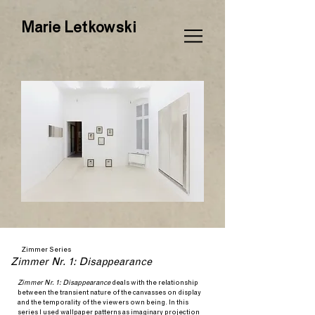
Marie Letkowski
Zimmer Series
Zimmer Nr. 1: Disappearance
Zimmer Nr. 1: Disappearance
deals with the relationship
between the transient nature of the canvasses on display
and the temporality of the viewers own being. In this
series I used wallpaper patterns as imaginary projection